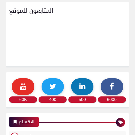
المتابعون للموقع
60K
400
500
6000
الاقسام