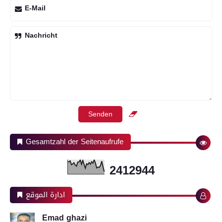
E-Mail
Nachricht
Gesamtzahl der Seitenaufrufe
2
4
1
2
9
4
4
ادارة الموقع
Emad ghazi