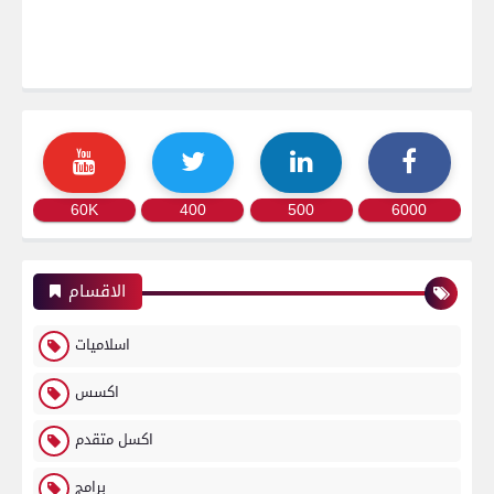
60K
400
500
6000
الاقسام
اسلاميات
اكسس
اكسل متقدم
برامج