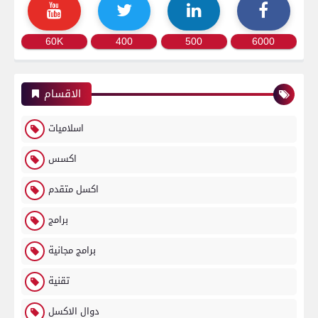
60K
400
500
6000
الاقسام
اسلاميات
اكسس
اكسل متقدم
برامج
برامج مجانية
تقنية
دوال الاكسل