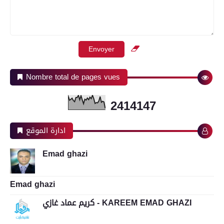
Nombre total de pages vues
2
4
1
4
1
4
7
ادارة الموقع
Emad ghazi
Emad ghazi
كريم عماد غازي - KAREEM EMAD GHAZI