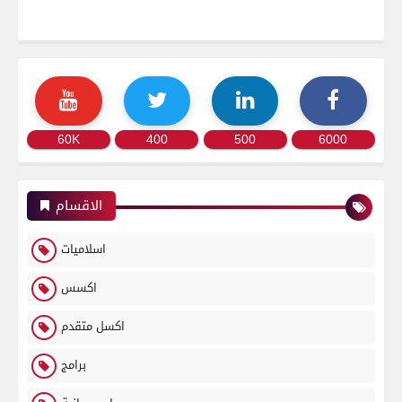
60K
400
500
6000
الاقسام
اسلاميات
اكسس
اكسل متقدم
برامج