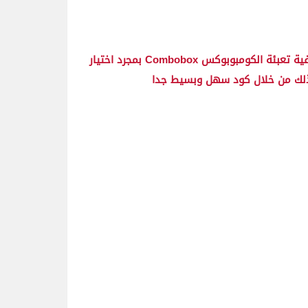
اليوم ان شاء الله نتعرف على مهارة جديدة من مهارات الاكسل وكيفية تعبئة الكومبوبوكس Combobox بمجرد اختيار