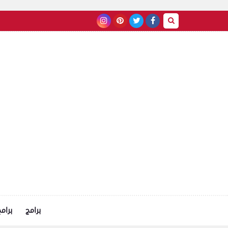
برامج
برام