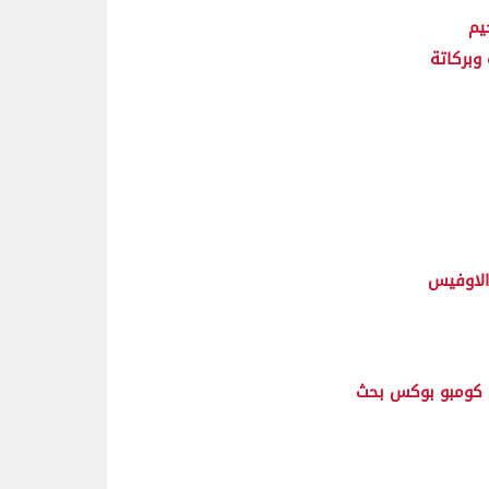
حيم
وبركاتة
الاوفيس