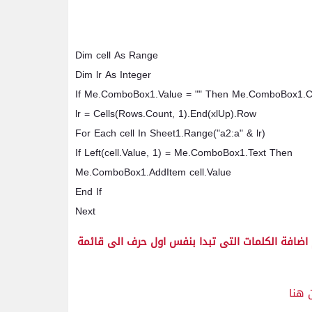
Dim cell As Range
Dim lr As Integer
If Me.ComboBox1.Value = "" Then Me.ComboBox1.Cl
lr = Cells(Rows.Count, 1).End(xlUp).Row
For Each cell In Sheet1.Range("a2:a" & lr)
If Left(cell.Value, 1) = Me.ComboBox1.Text Then
Me.ComboBox1.AddItem cell.Value
End If
Next
م اضافة الكلمات التى تبدا بنفس اول حرف الى قائمة
 هنا