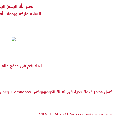
بسم الله الرحمن الر
السلام عليكم ورحمة الله 
اهلا بكم فى موقع عالم 
اكسل vba | خدعة جدية فى تعبئة الكومبوبوكس Combobox وعمل كومبو بوكس بحث
درس جديد وكود جديد من اكواد اكسل VBA