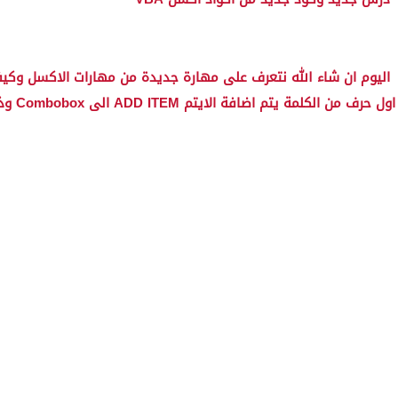
اول حرف من الكلمة يتم اضافة الايتم ADD ITEM الى Combobox وذلك من خلال كود سهل وبسيط جدا